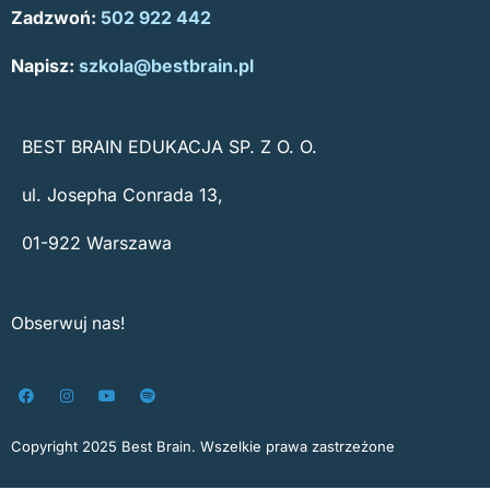
Zadzwoń:
502 922 442
Napisz:
szkola@bestbrain.pl
BEST BRAIN EDUKACJA SP. Z O. O.
ul. Josepha Conrada 13,
01-922 Warszawa
Obserwuj nas!
F
I
Y
S
a
n
o
p
c
s
u
o
e
t
t
t
Copyright 2025 Best Brain. Wszelkie prawa zastrzeżone
b
a
u
i
o
g
b
f
o
r
e
y