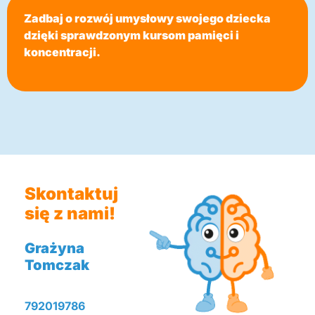
Zadbaj o rozwój umysłowy swojego dziecka
dzięki sprawdzonym kursom pamięci i
koncentracji.
Skontaktuj
się z nami!
Grażyna
Tomczak
792019786