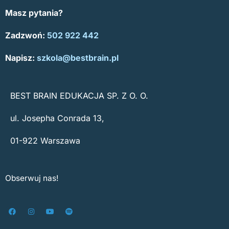
Masz pytania?
Zadzwoń:
502 922 442
Napisz:
szkola@bestbrain.pl
BEST BRAIN EDUKACJA SP. Z O. O.
ul. Josepha Conrada 13,
01-922 Warszawa
Obserwuj nas!
F
I
Y
S
a
n
o
p
c
s
u
o
e
t
t
t