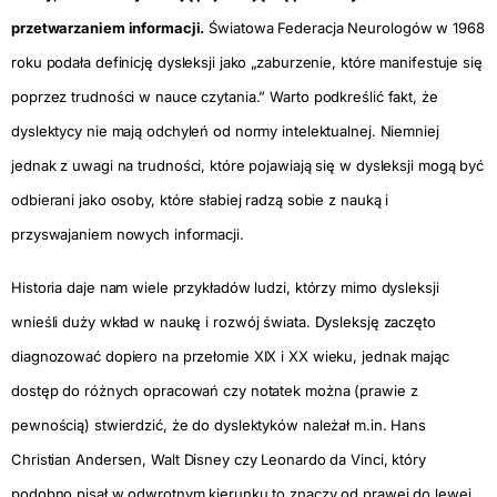
przetwarzaniem informacji.
Światowa Federacja Neurologów w 1968
roku podała definicję dysleksji jako „zaburzenie, które manifestuje się
poprzez trudności w nauce czytania.” Warto podkreślić fakt, że
dyslektycy nie mają odchyleń od normy intelektualnej. Niemniej
jednak z uwagi na trudności, które pojawiają się w dysleksji mogą być
odbierani jako osoby, które słabiej radzą sobie z nauką i
przyswajaniem nowych informacji.
Historia daje nam wiele przykładów ludzi, którzy mimo dysleksji
wnieśli duży wkład w naukę i rozwój świata. Dysleksję zaczęto
diagnozować dopiero na przełomie XIX i XX wieku, jednak mając
dostęp do różnych opracowań czy notatek można (prawie z
pewnością) stwierdzić, że do dyslektyków należał m.in. Hans
Christian Andersen, Walt Disney czy Leonardo da Vinci, który
podobno pisał w odwrotnym kierunku to znaczy od prawej do lewej.