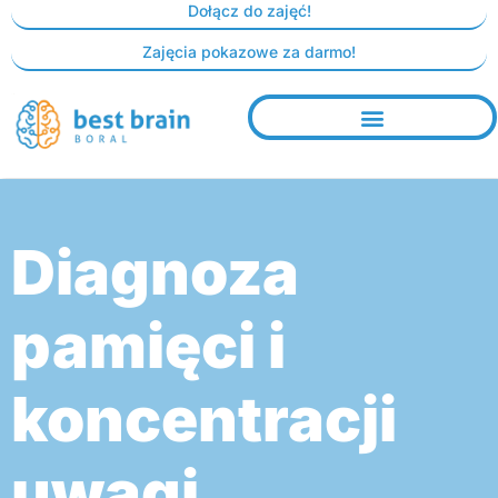
Skip
Dołącz do zajęć!
to
Zajęcia pokazowe za darmo!
content
Diagnoza
pamięci i
koncentracji
uwagi