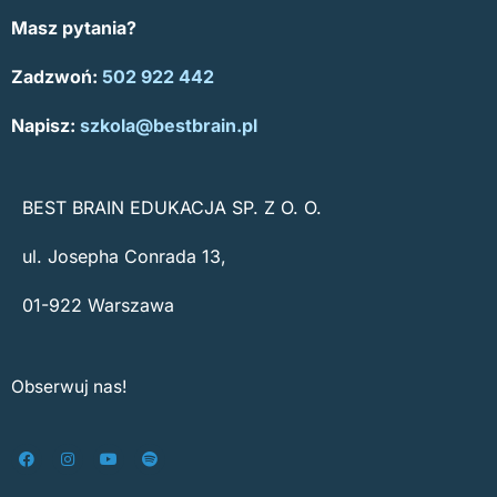
Masz pytania?
Zadzwoń:
502 922 442
Napisz:
szkola@bestbrain.pl
BEST BRAIN EDUKACJA SP. Z O. O.
ul. Josepha Conrada 13,
01-922 Warszawa
Obserwuj nas!
F
I
Y
S
a
n
o
p
c
s
u
o
e
t
t
t