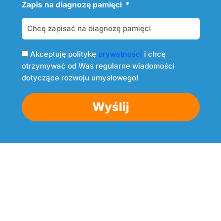
Zapis na diagnozę pamięci
Akceptuję politykę
prywatności
i chcę
otrzymywać od Was regularne wiadomości
dotyczące rozwoju umysłowego!
Wyślij