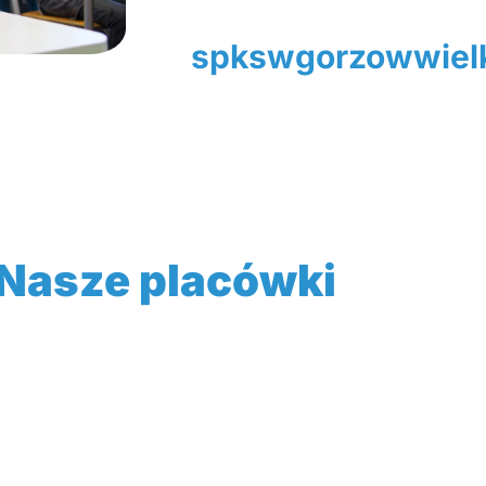
spkswgorzowwielk
Nasze placówki