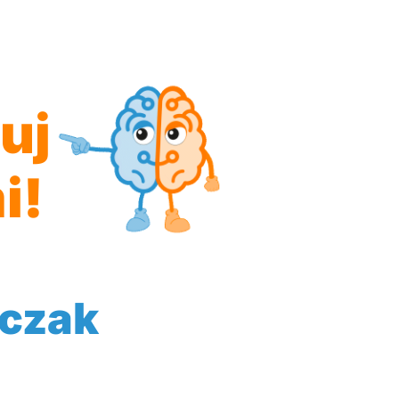
uj
i!
tczak