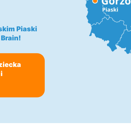
skim Piaski
Brain!
ziecka
i