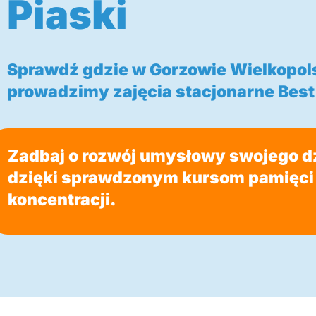
Piaski
Sprawdź gdzie w Gorzowie Wielkopol
prowadzimy zajęcia stacjonarne Best 
Zadbaj o rozwój umysłowy swojego d
dzięki sprawdzonym kursom pamięci 
koncentracji.