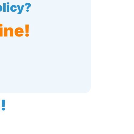
licy?
ine!
!