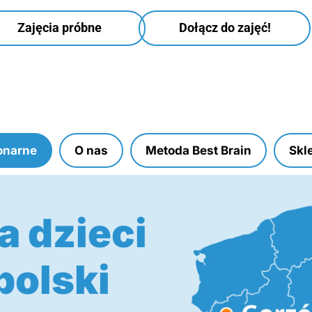
Zajęcia próbne
Dołącz do zajęć!
onarne
O nas
Metoda Best Brain
Skl
a dzieci
polski