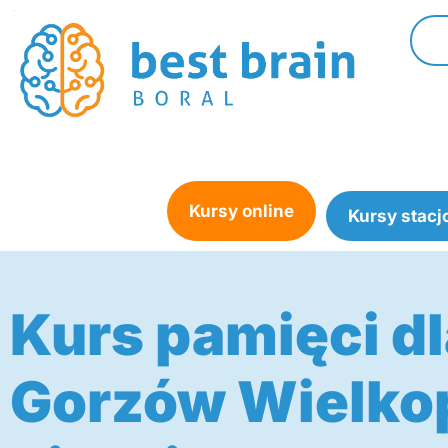
Skip
to
content
Kursy online
Kursy stacj
Kurs pamięci dl
Gorzów Wielko