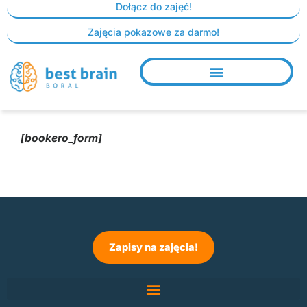
Skip
Dołącz do zajęć!
to
Zajęcia pokazowe za darmo!
content
[bookero_form]
Zapisy na zajęcia!