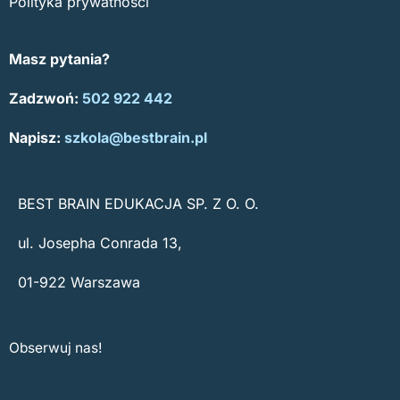
Polityka prywatności
Masz pytania?
Zadzwoń:
502 922 442
Napisz:
szkola@bestbrain.pl
BEST BRAIN EDUKACJA SP. Z O. O.
ul. Josepha Conrada 13,
01-922 Warszawa
Obserwuj nas!
F
I
Y
S