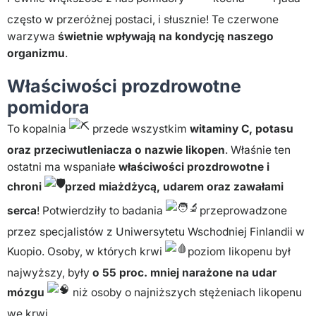
często w przeróżnej postaci, i słusznie! Te czerwone
warzywa
świetnie wpływają na kondycję naszego
organizmu
.
Właściwości prozdrowotne
pomidora
To kopalnia
przede wszystkim
witaminy C, potasu
oraz przeciwutleniacza o nazwie likopen
. Właśnie ten
ostatni ma wspaniałe
właściwości prozdrowotne i
chroni
przed miażdżycą, udarem oraz zawałami
serca
! Potwierdziły to badania
przeprowadzone
przez specjalistów z Uniwersytetu Wschodniej Finlandii w
Kuopio. Osoby, w których krwi
poziom likopenu był
najwyższy, były
o 55 proc. mniej narażone na udar
mózgu
niż osoby o najniższych stężeniach likopenu
we krwi.