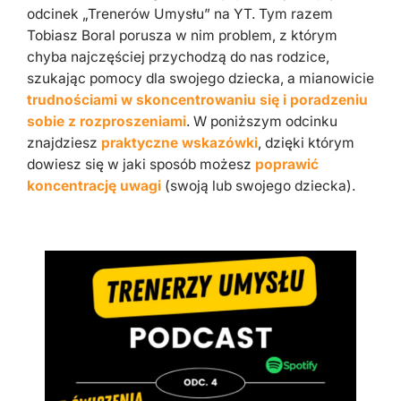
odcinek „Trenerów Umysłu” na YT. Tym razem
Tobiasz Boral porusza w nim problem, z którym
chyba najczęściej przychodzą do nas rodzice,
szukając pomocy dla swojego dziecka, a mianowicie
trudnościami w skoncentrowaniu się i poradzeniu
sobie z rozproszeniami
. W poniższym odcinku
znajdziesz
praktyczne wskazówki
, dzięki którym
dowiesz się w jaki sposób możesz
poprawić
koncentrację uwagi
(swoją lub swojego dziecka).