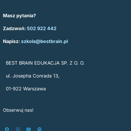
Masz pytania?
Zadzwoń:
502 922 442
Napisz:
szkola@bestbrain.pl
BEST BRAIN EDUKACJA SP. Z O. O.
ul. Josepha Conrada 13,
01-922 Warszawa
Obserwuj nas!
F
I
Y
S
a
n
o
p